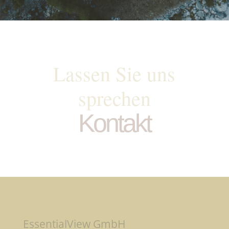
Lassen Sie uns
sprechen
Kontakt
EssentialView GmbH